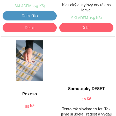
Klasický a stylový otvírák na
SKLADEM
(>5 KS)
lahve.
Do košíku
SKLADEM
(>5 KS)
Detail
Detail
Samolepky DESET
Pexeso
40 Kč
55 Kč
Tento rok slavíme 10 let. Tak
jsme si udělali radost a vydali