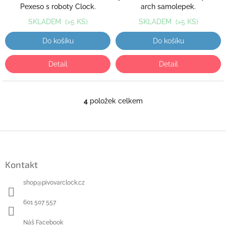
Pexeso s roboty Clock.
arch samolepek.
SKLADEM
(>5 KS)
SKLADEM
(>5 KS)
Do košíku
Do košíku
Detail
Detail
4
položek celkem
O
v
l
á
Z
d
á
a
p
c
Kontakt
a
í
t
p
shop
@
pivovarclock.cz
r
í
v
601 507 557
k
y
Náš Facebook