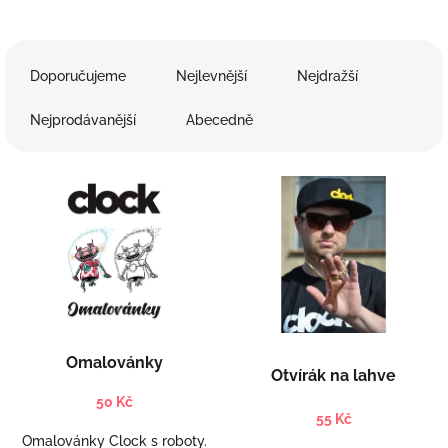
Ř
a
Doporučujeme
Nejlevnější
Nejdražší
z
e
Nejprodávanější
Abecedně
n
í
V
p
ý
r
p
o
i
d
s
u
p
k
r
t
o
ů
d
Omalovánky
Otvírák na lahve
u
k
50 Kč
t
55 Kč
ů
Omalovánky Clock s roboty.