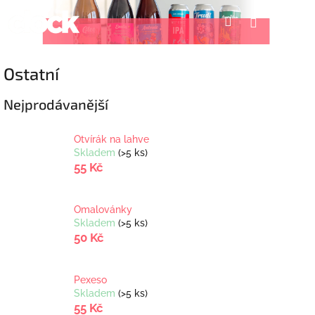
Přejít
Nák
Hledat
Přihlášení
na
obsah
koší
Ostatní
Nejprodávanější
Otvírák na lahve
Skladem
(>5 ks)
55 Kč
Omalovánky
Skladem
(>5 ks)
50 Kč
Pexeso
Skladem
(>5 ks)
55 Kč