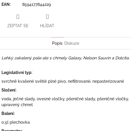
EAN
:
8594177844229
ZEPTAT SE
HLÍDAT
Popis
Diskuze
Lehký zakalený pale ale s chmely Galaxy, Nelson Sauvin a Dolcita.
Legislativní typ:
svrchně kvašené světlé plné pivo, nefiltrované, nepasterizované
Složení:
voda, ječné slady, ovesné vločky, pšeničné slady, pšeničné vločky,
upravený chmel
Balení:
0,5l plechovka
Parametry: