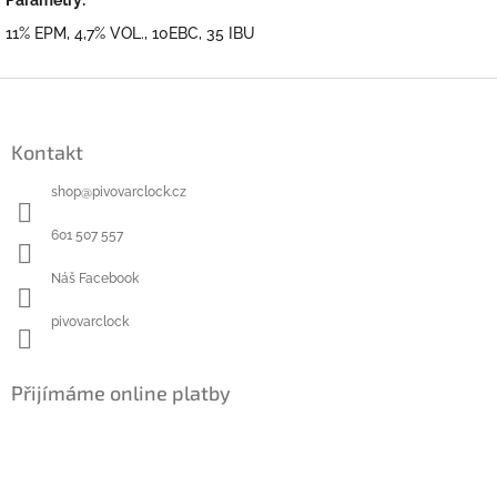
11% EPM, 4,7% VOL., 10EBC, 35 IBU
Z
á
p
Kontakt
a
t
shop
@
pivovarclock.cz
í
601 507 557
Náš Facebook
pivovarclock
Přijímáme online platby