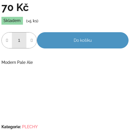
70 Kč
Měrná
Skladem
(>5 ks)
cena:
Do košíku
Modern Pale Ale
Kategorie
:
PLECHY