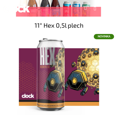
Přejít
Nák
Hledat
Přihlášení
na
obsah
koší
11° Hex 0,5l plech
NOVINKA